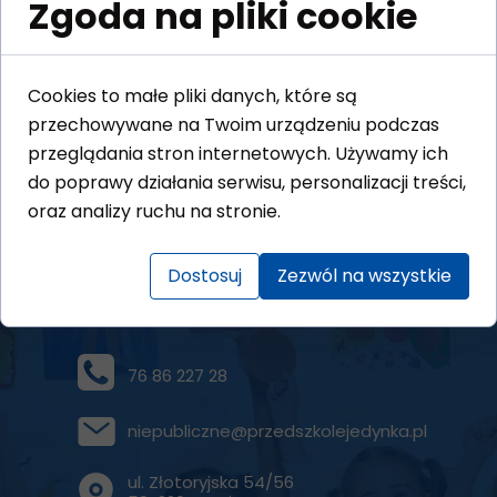
Zgoda na pliki cookie
Dnia 26.11.2025r. o godz. 15.15 odbędzie
się Uroczystość Pasowania na
Cookies to małe pliki danych, które są
Przedszkolaka.
przechowywane na Twoim urządzeniu podczas
przeglądania stron internetowych. Używamy ich
do poprawy działania serwisu, personalizacji treści,
oraz analizy ruchu na stronie.
Dostosuj
Zezwól na wszystkie
76 86 227 28
niepubliczne@przedszkolejedynka.pl
ul. Złotoryjska 54/56