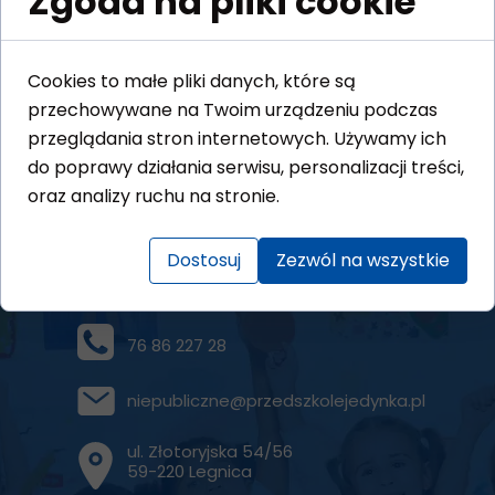
Zgoda na pliki cookie
Dnia
15.10.2025r.
odbędą się
warsztaty przyrodnicze dla dzieci pt.
Cookies to małe pliki danych, które są
"Spotkanie z patyczakiem".
przechowywane na Twoim urządzeniu podczas
przeglądania stron internetowych. Używamy ich
do poprawy działania serwisu, personalizacji treści,
oraz analizy ruchu na stronie.
Dostosuj
Zezwól na wszystkie
76 86 227 28
niepubliczne@przedszkolejedynka.pl
ul. Złotoryjska 54/56
59-220 Legnica